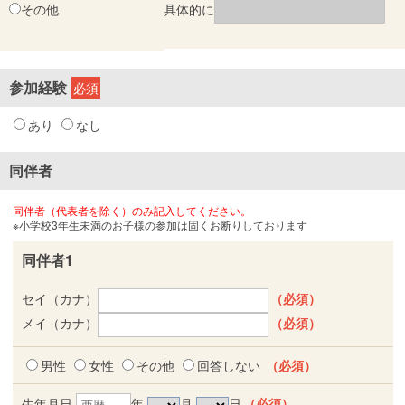
その他
具体的に
参加経験
必須
あり
なし
同伴者
同伴者（代表者を除く）のみ記入してください。
※小学校3年生未満のお子様の参加は固くお断りしております
同伴者1
セイ（カナ）
（必須）
メイ（カナ）
（必須）
男性
女性
その他
回答しない
（必須）
生年月日
年
月
日
（必須）