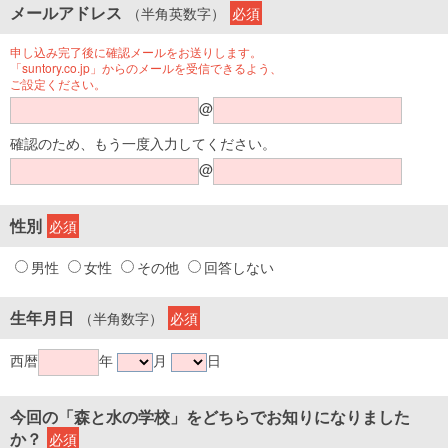
メールアドレス
（半角英数字）
必須
申し込み完了後に確認メールをお送りします。
「suntory.co.jp」からのメールを受信できるよう、
ご設定ください。
@
確認のため、もう一度入力してください。
@
性別
必須
男性
女性
その他
回答しない
生年月日
（半角数字）
必須
西暦
年
月
日
今回の「森と水の学校」をどちらでお知りになりました
か？
必須