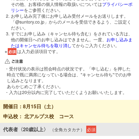
その他、お客様の個人情報の取扱いについては
プライバシーポ
リシー
をご参照ください。
お申し込み完了後にお申し込み受付メールをお送りします。
「@suntory.co.jp」からのメールを受信できるよう、ご設定く
ださい。
すでにお申し込み（キャンセル待ち含む）をされている方は、
他の開催日へのお申し込みはできません。一度、
お申し込みま
たはキャンセル待ちを取り消し
てからご入力ください。
※
は入力必須項目です。
必須
・受付状況の表示は照会時点の状況です。「申し込む」を押した
時点で既に満席になっている場合は、"キャンセル待ち"でのお申
し込みとなります。
あらかじめご了承ください。
・入力は20分以内に完了していただくようお願いいたします。
開催日
：
8月15日（土）
申込校
：
北アルプス校 コース
代表者〈20歳以上〉
（全角カタカナ）
必須