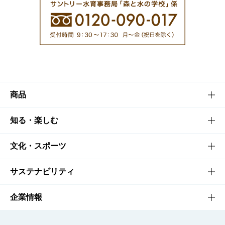
商品
商品TOP
知る・楽しむ
商品一覧
知る・楽しむTOP
文化・スポーツ
商品発売情報
キャンペーン
文化・スポーツTOP
サステナビリティ
栄養成分一覧
工場見学
サントリーホール
サステナビリティTOP
企業情報
お料理・お酒レシピ
サントリー美術館
トップメッセージ
企業情報TOP